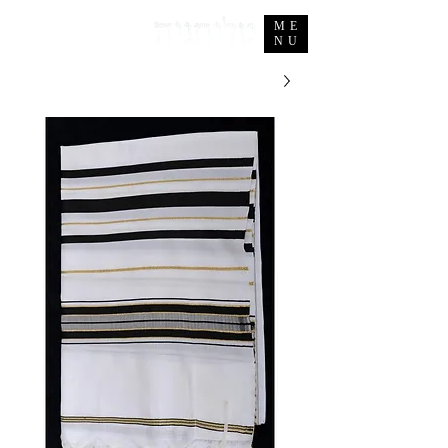
ME
NU