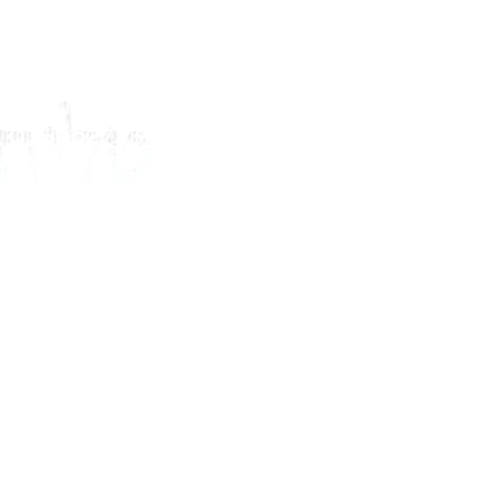
03-6827430
elitalit@gmail.com
דף הבית
טבלת מידות והתאמה
טליתות