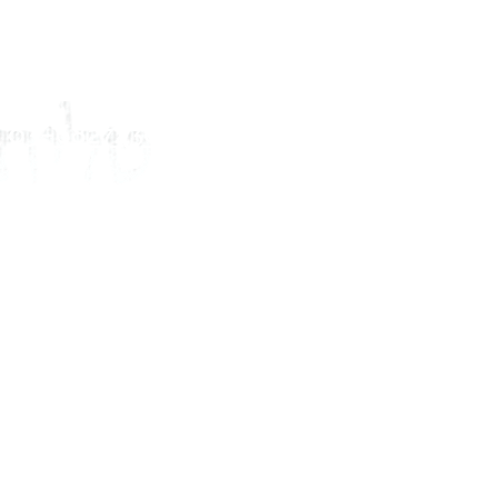
03-6827430
elitalit@gmail.com
דף הבית
טבלת מידות והתאמה
טליתות