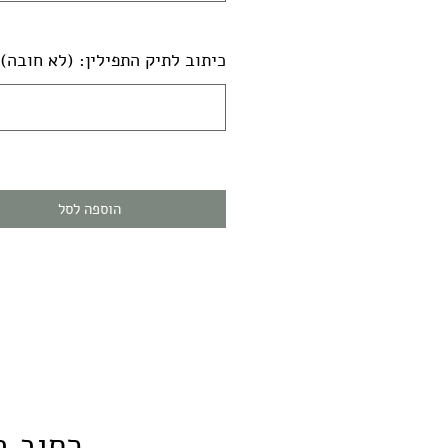
כיתוב לתיק התפילין: (לא חובה)
הוספה לסל
- רחוב בר י