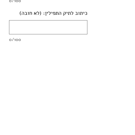
0/100
כיתוב לתיק התפילין: (לא חובה)
0/100
הוספה לסל
סט תיקים לטלית ותפילין מבד אימפלה
בדוגמת פרח פינתי בגווני כחול כהה
- רחוב בר יוחאי 2,
03-6827430
תל אביב