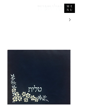
ME
NU