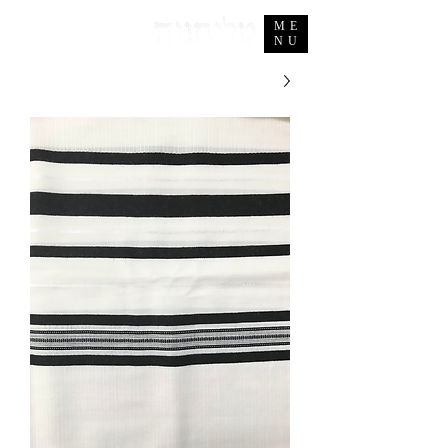
ME
NU