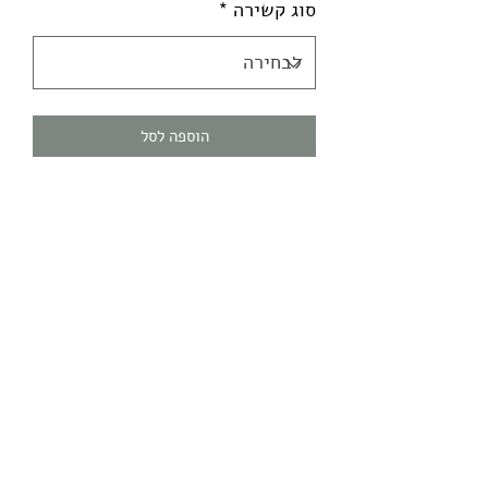
סוג קשירה
*
הוספה לסל
,טלית גדול מצמר / דגם גלבוע שחור
עם פתילים עבודת-מכונה. ניתן לשדרג
לפתילים עבודת יד בהכשר מהודר בתוספת
מחיר.
- רחוב בר יוחאי 2,
03-6827430
תל אביב