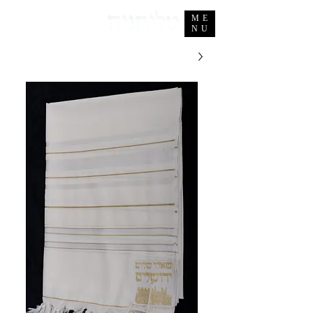
ME
NU