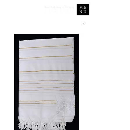
ME
NU