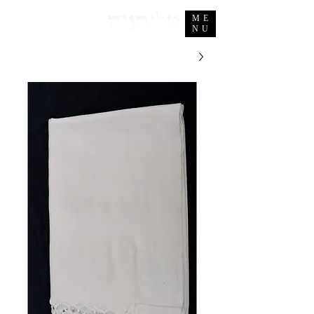
ME
NU